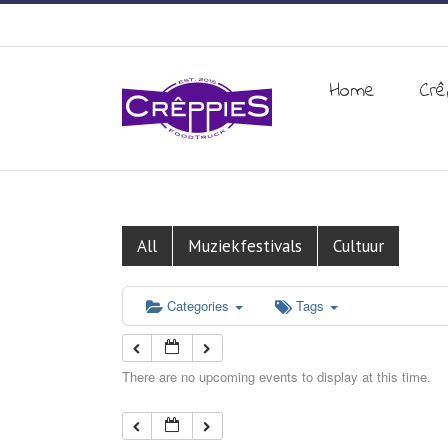
Home
Crê
All
Muziekfestivals
Cultuur
Categories
Tags
There are no upcoming events to display at this time.