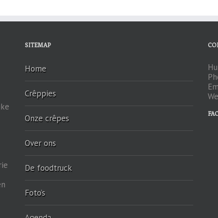
SITEMAP
CO
Hu
Home
Ph
Em
Crêppies
We
jke
FA
Onze crêpes
Over ons
rie
De foodtruck
en
Foto’s
Agenda