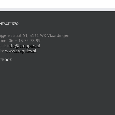
NTACT INFO
ijgensstraat 51, 3131 WK Vlaardingen
one: 06 – 13 75 78 99
ail:
info@creppies.nl
b:
www.creppies.nl
CEBOOK