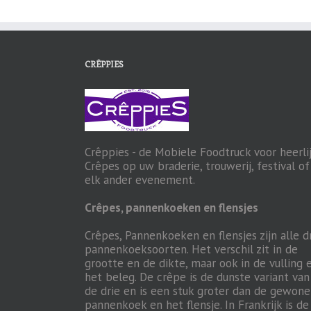
CRÊPPIES
Crêppies - de Mobiele Foodtruck voor heerli
Crêpes op uw braderie, trouwerij, festival of
elk ander evenement.
Crêpes, pannenkoeken en flensjes
Crêpes, Pannenkoeken en flensjes zijn alle d
pannenkoeksoorten. Het verschil zit in de
grootte en de dikte, maar ook in de vulling 
het beleg. De crêpe is de dunste variant van
de drie en is een stuk groter dan de gewone
pannenkoek en het flensje. In Frankrijk is de