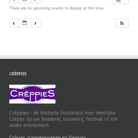
There are no upcoming events to display at this time.
CRÊPPIES
Crêppies - de Mobiele Foodtruck voor heerlijke
Crêpes op uw braderie, trouwerij, festival of elk
ander evenement.
Crêpes, pannenkoeken en flensjes