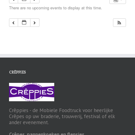
There are no upcoming events to display at this time.
CRÊPPIES
Crêppies - de Mobiele Foodtruck voor heerlijke
Crêpes op uw braderie, trouwerij, festival of elk
ander evenement.
Crêpes, pannenkoeken en flensjes