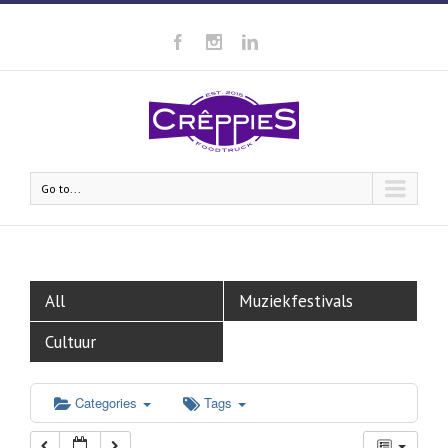
Go to...
All
Muziekfestivals
Cultuur
Categories
Tags