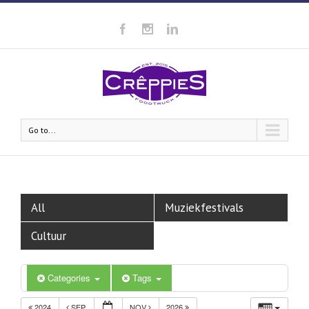
Go to...
All
Muziekfestivals
Cultuur
Categories
Tags
2024
SEP
NOV
2026