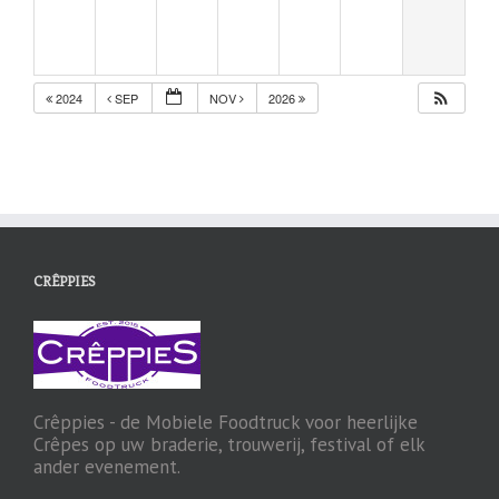
2024
SEP
NOV
2026
CRÊPPIES
Crêppies - de Mobiele Foodtruck voor heerlijke
Crêpes op uw braderie, trouwerij, festival of elk
ander evenement.