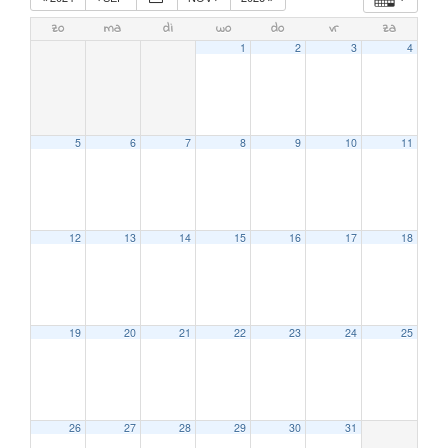
zo
ma
di
wo
do
vr
za
1
2
3
4
5
6
7
8
9
10
11
12
13
14
15
16
17
18
19
20
21
22
23
24
25
26
27
28
29
30
31