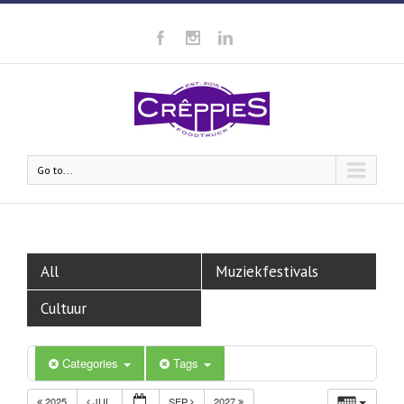
Go to...
All
Muziekfestivals
Cultuur
Categories
Tags
2025
JUL
SEP
2027