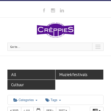
Go to...
All
Muziekfestivals
Cultuur
Categories
Tags
2025
JUL
SEP
2027