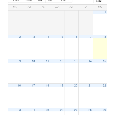
zo
ma
di
wo
do
vr
za
1
2
3
4
5
6
7
8
9
10
11
12
13
14
15
16
17
18
19
20
21
22
23
24
25
26
27
28
29