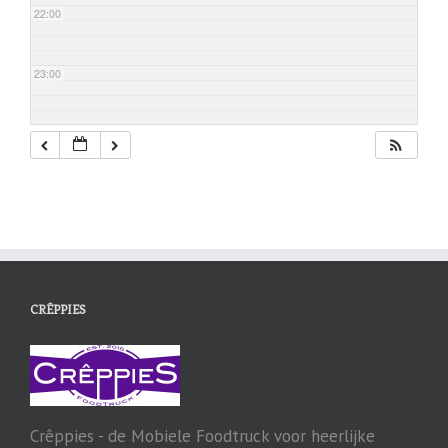
22:00
23:00
CRÊPPIES
Crêppies - de Mobiele Foodtruck voor heerlijke