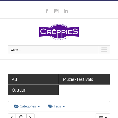
00:00
01:00
02:00
Go to...
03:00
04:00
All
Muziekfestivals
05:00
Cultuur
06:00
Categories
Tags