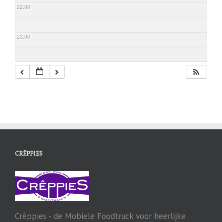
22:00
23:00
CRÊPPIES
Crêppies - de Mobiele Foodtruck voor heerlijke