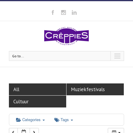
00:00
01:00
02:00
Go to...
03:00
04:00
All
Muziekfestivals
05:00
Cultuur
06:00
Categories
Tags