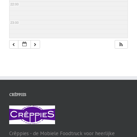
22:00
23:00
CRÊPPIES
Crêppies - de Mobiele Foodtruck voor heerlijke