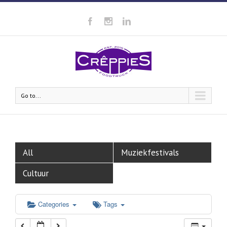
00:00
01:00
02:00
Go to...
03:00
04:00
All
Muziekfestivals
05:00
Cultuur
06:00
Categories
Tags