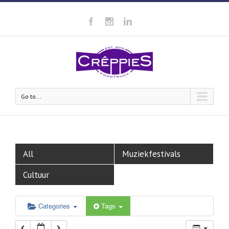
00:00
01:00
02:00
Go to...
03:00
04:00
All
Muziekfestivals
05:00
Cultuur
06:00
Categories
Tags