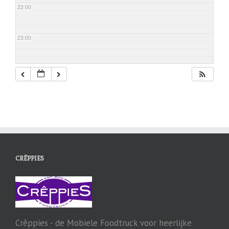
22:00
23:00
CRÊPPIES
Crêppies - de Mobiele Foodtruck voor heerlijke