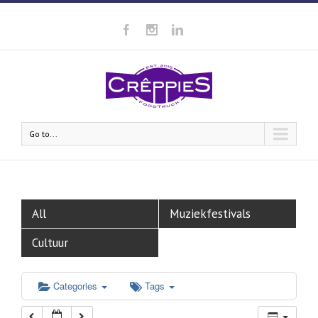
00:00
01:00
02:00
Go to...
03:00
04:00
All
Muziekfestivals
05:00
Cultuur
06:00
Categories
Tags