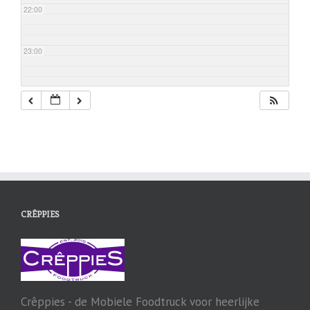
22:00
23:00
CRÊPPIES
Crêppies - de Mobiele Foodtruck voor heerlijke