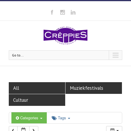
00:00
01:00
02:00
Go to...
03:00
04:00
All
Muziekfestivals
05:00
Cultuur
06:00
Categories
Tags