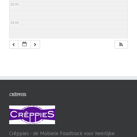
22:00
23:00
CRÊPPIES
Crêppies - de Mobiele Foodtruck voor heerlijke