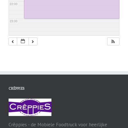
22:00
23:00
CRÊPPIES
Crêppies - de Mobiele Foodtruck voor heerlijke