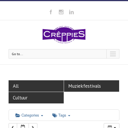
00:00
01:00
02:00
Go to...
03:00
04:00
All
Muziekfestivals
05:00
Cultuur
06:00
Categories
Tags