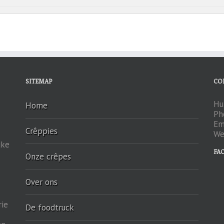
SITEMAP
CO
Hu
Home
Ph
Em
Crêppies
We
jke
FA
Onze crêpes
Over ons
rie
De foodtruck