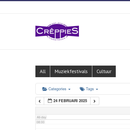
01:00
02:00
03:00
04:00
05:00
All
Muziekfestivals
Cultuur
06:00
Categories
Tags
24 FEBRUARI 2025
07:00
All-day
08:00