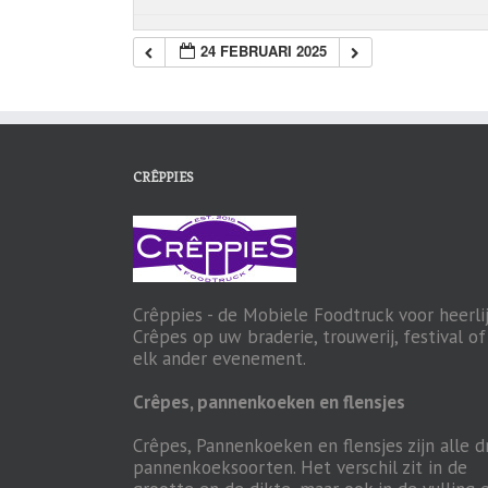
24 FEBRUARI 2025
CRÊPPIES
Crêppies - de Mobiele Foodtruck voor heerli
Crêpes op uw braderie, trouwerij, festival of
elk ander evenement.
Crêpes, pannenkoeken en flensjes
Crêpes, Pannenkoeken en flensjes zijn alle d
pannenkoeksoorten. Het verschil zit in de