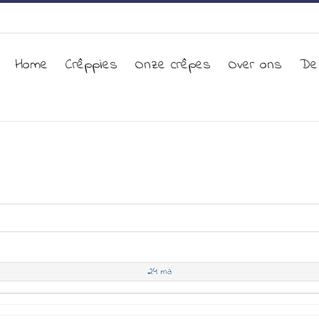
Home
Crêppies
Onze crêpes
Over ons
De
24
ma