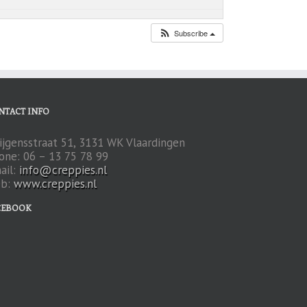
Subscribe
NTACT INFO
ijgensstraat 51, 3131 WK Vlaardingen
one: 06 – 13 75 78 99
ail:
info@creppies.nl
b:
www.creppies.nl
CEBOOK