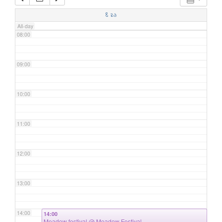
07:00
8
za
All-day
08:00
09:00
10:00
11:00
12:00
13:00
14:00
14:00
Meadow festival
@ Meadow Festival