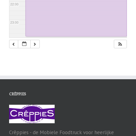
22:00
23:00
CRÊPPIES
Crêppies - de Mobiele Foodtruck voor heerlijke