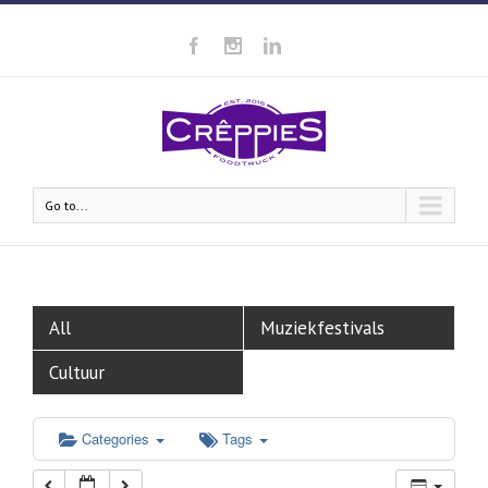
00:00
01:00
02:00
Go to...
03:00
04:00
All
Muziekfestivals
05:00
Cultuur
06:00
Categories
Tags