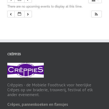
There are no upcoming events to display at this time.
CRÊPPIES
Crêppies - de Mobiele Foodtruck voor heerlijke
Crêpes op uw braderie, trouwerij, festival of elk
ander evenement.
Crêpes, pannenkoeken en flensjes