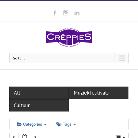
Go to...
All
Muziekfestivals
Cultuur
Categories
Tags