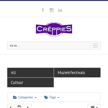
Go to...
All
Muziekfestivals
Cultuur
Categories
Tags