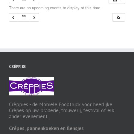
There are no upcoming events to display at this time.
CRÊPPIES
Crêppies - de Mobiele Foodtruck voor heerlijke
Crêpes op uw braderie, trouwerij, festival of elk
ander evenement.
Crêpes, pannenkoeken en flensjes