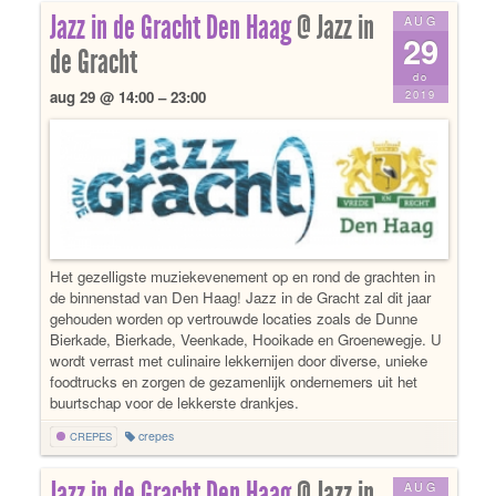
Jazz in de Gracht Den Haag
@ Jazz in
AUG
29
de Gracht
do
2019
aug 29 @ 14:00 – 23:00
Het gezelligste muziekevenement op en rond de grachten in
de binnenstad van Den Haag! Jazz in de Gracht zal dit jaar
gehouden worden op vertrouwde locaties zoals de Dunne
Bierkade, Bierkade, Veenkade, Hooikade en Groenewegje. U
wordt verrast met culinaire lekkernijen door diverse, unieke
foodtrucks en zorgen de gezamenlijk ondernemers uit het
buurtschap voor de lekkerste drankjes.
crepes
CREPES
Jazz in de Gracht Den Haag
@ Jazz in
AUG