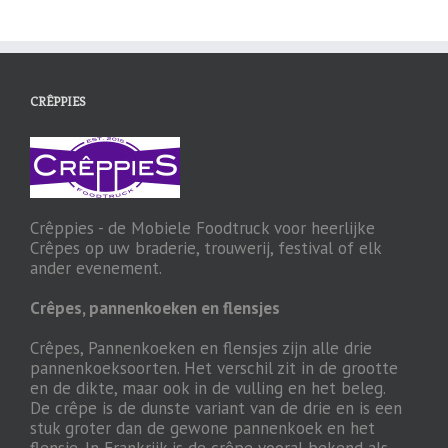
CRÊPPIES
Crêppies - de Mobiele Foodtruck voor heerlijke
Crêpes op uw braderie, trouwerij, festival of elk
ander evenement.
Crêpes, pannenkoeken en flensjes
Crêpes, Pannenkoeken en flensjes zijn alle drie
pannenkoeksoorten. Het verschil zit in de grootte
en de dikte, maar ook in de vulling en het beleg.
De crêpe is de dunste variant van de drie en is een
stuk groter dan de gewone pannenkoek en het
flensje. In Frankrijk is de crêpe vooral bekend als