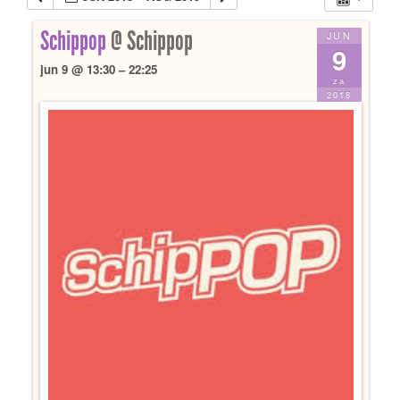
Schippop
@ Schippop
JUN
9
jun 9 @ 13:30 – 22:25
za
2018