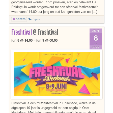
georganiseerd worden. Kom proeven, eten en beleven! De
Pekingtuin wordt omgetoverd tot een sfeervol festivalterrein,
waar vanaf 14.00 uur jong en oud kan genieten van een[...]
crepes
CREPES
Freshtival
@ Freshtival
JUN
8
jun 8 @ 14:00 – jun 9 @ 00:00
za
2019
Freshtival is een muziekfestival in Enschede, welke in de
afgelopen 10 jaar is uitgegroeid tot een begrip in Oost-
Nederland. Met talloze verschillende area’s is er muzikaal