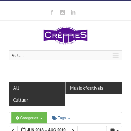
Go to...
All
Muziekfestivals
Cultuur
Categories
Tags
JUN 2018 – AUG 2019