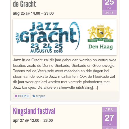
25
de Gracht
za
2018
aug 25 @ 14:00 – 23:00
Jazz in de Gracht zal dit jaar gehouden worden op vertrouwde
locaties zoals de Dunne Bierkade, Bierkade en Groenewegje.
Tevens zal de Veenkade weer meedoen en drie dagen bol
staan van de leukste Jazz muzikanten. Ook de Hooikade zal
dit jaar weer gesierd worden met varende platbodems met
Jazz bandjes. De allure en sfeervolle uitstraling[...]
crepes
CREPES
Kingsland festival
APR
27
apr 27 @ 12:00 – 23:00
za
2019