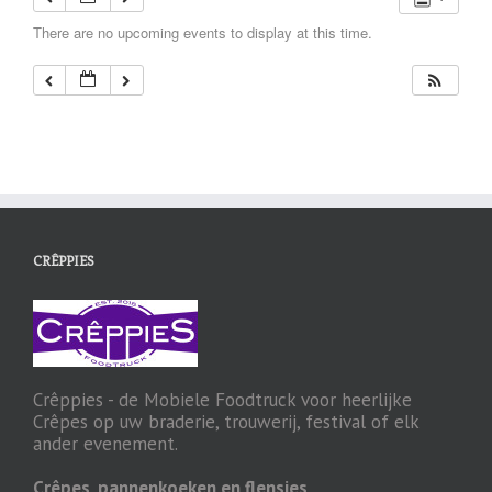
There are no upcoming events to display at this time.
CRÊPPIES
Crêppies - de Mobiele Foodtruck voor heerlijke
Crêpes op uw braderie, trouwerij, festival of elk
ander evenement.
Crêpes, pannenkoeken en flensjes