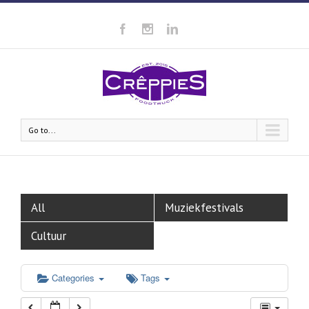
Go to...
All
Muziekfestivals
Cultuur
Categories
Tags