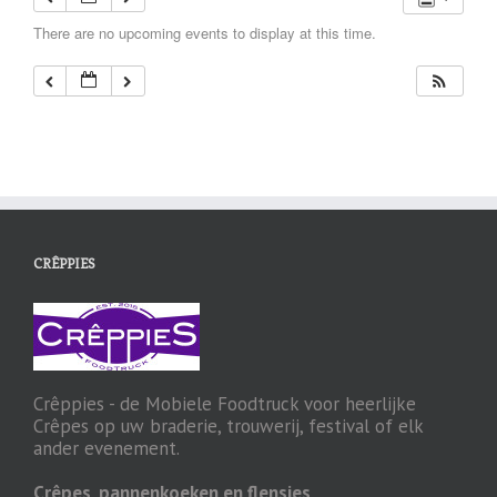
There are no upcoming events to display at this time.
CRÊPPIES
Crêppies - de Mobiele Foodtruck voor heerlijke
Crêpes op uw braderie, trouwerij, festival of elk
ander evenement.
Crêpes, pannenkoeken en flensjes