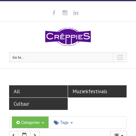
Go to...
All
Muziekfestivals
Cultuur
Categories
Tags