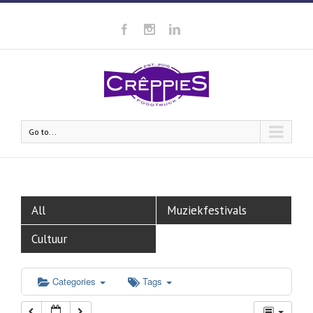
Go to...
All
Muziekfestivals
Cultuur
Categories
Tags