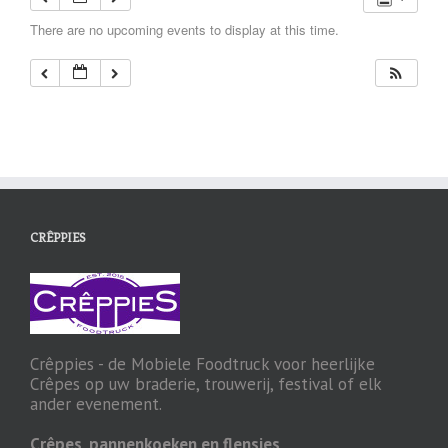
There are no upcoming events to display at this time.
CRÊPPIES
Crêppies - de Mobiele Foodtruck voor heerlijke
Crêpes op uw braderie, trouwerij, festival of elk
ander evenement.
Crêpes, pannenkoeken en flensjes