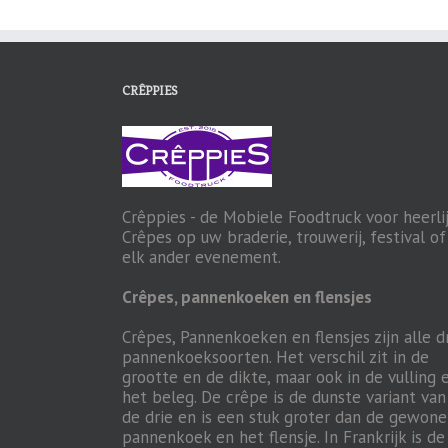
CRÊPPIES
Crêppies - de Mobiele Foodtruck voor heerli
Crêpes op uw braderie, trouwerij, festival of
elk ander evenement.
Crêpes, pannenkoeken en flensjes
Crêpes, Pannenkoeken en flensjes zijn alle d
pannenkoeksoorten. Het verschil zit in de
grootte en de dikte, maar ook in de vulling 
het beleg. De crêpe is de dunste variant van
de drie en is een stuk groter dan de gewone
pannenkoek en het flensje. In Frankrijk is de