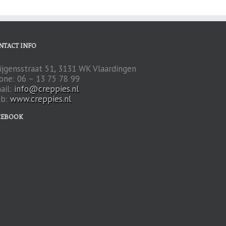
NTACT INFO
ijgensstraat 51, 3131 WK Vlaardingen
one: 06 – 13 75 78 99
ail:
info@creppies.nl
b:
www.creppies.nl
CEBOOK