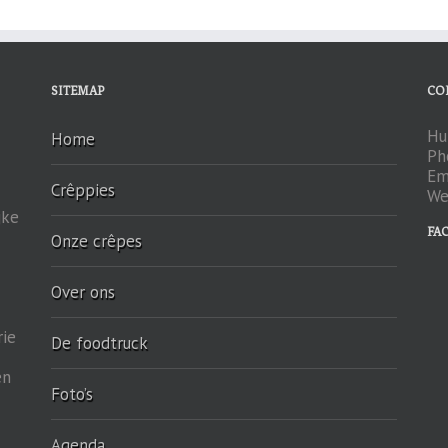
SITEMAP
CO
Hu
Home
Ph
Em
Crêppies
We
jke
FA
Onze crêpes
Over ons
rie
De foodtruck
en
Foto’s
Agenda