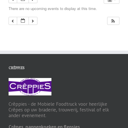
There are no upcoming events to display at this time.
CRÊPPIES
Crêppies - de Mobiele Foodtruck voor heerlijke
Crêpes op uw braderie, trouwerij, festival of elk
ander evenement.
Crêpes, pannenkoeken en flensjes