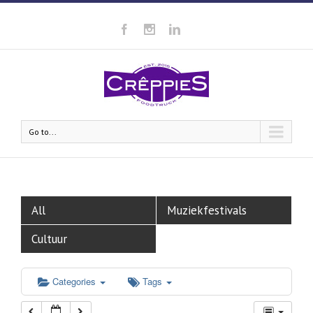
Go to...
All
Muziekfestivals
Cultuur
Categories
Tags