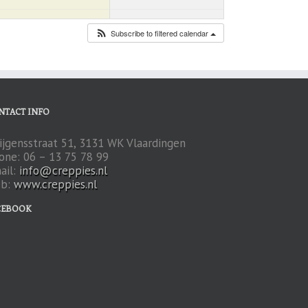
Subscribe to filtered calendar
NTACT INFO
ijgensstraat 51, 3131 WK Vlaardingen
one: 06 – 13 75 78 99
ail:
info@creppies.nl
b:
www.creppies.nl
CEBOOK