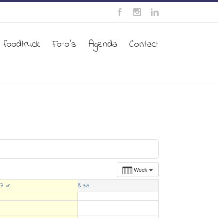
 foodtruck
Foto’s
Agenda
Contact
Week
7
8
vr
za