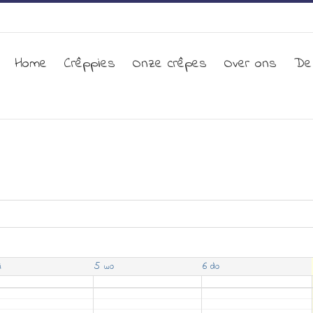
Home
Crêppies
Onze crêpes
Over ons
De
5
6
i
wo
do