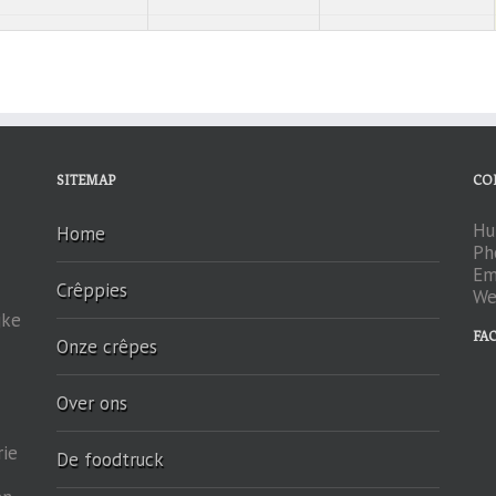
SITEMAP
CO
Hu
Home
Ph
Em
Crêppies
We
jke
FA
Onze crêpes
Over ons
rie
De foodtruck