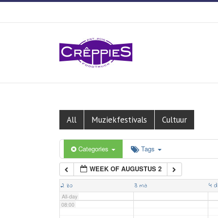
01:00
02:00
03:00
04:00
05:00
All
Muziekfestivals
Cultuur
06:00
Categories
Tags
WEEK OF AUGUSTUS 2
07:00
2
3
4
zo
ma
d
All-day
08:00