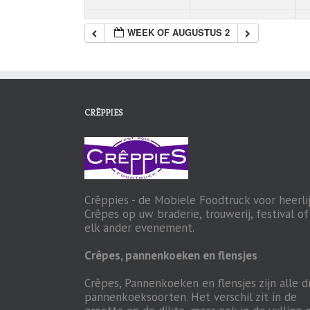
WEEK OF AUGUSTUS 2
CRÊPPIES
Crêppies - de Mobiele Foodtruck voor heerli
Crêpes op uw braderie, trouwerij, festival of
elk ander evenement.
Crêpes, pannenkoeken en flensjes
Crêpes, Pannenkoeken en flensjes zijn alle d
pannenkoeksoorten. Het verschil zit in de