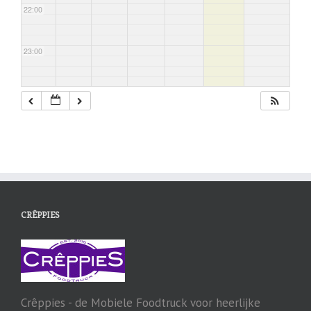
22:00
23:00
CRÊPPIES
Crêppies - de Mobiele Foodtruck voor heerlijke