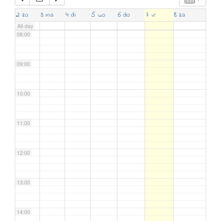
07:00
2
3
4
5
6
7
8
zo
ma
di
wo
do
vr
za
All-day
08:00
09:00
10:00
11:00
12:00
13:00
14:00