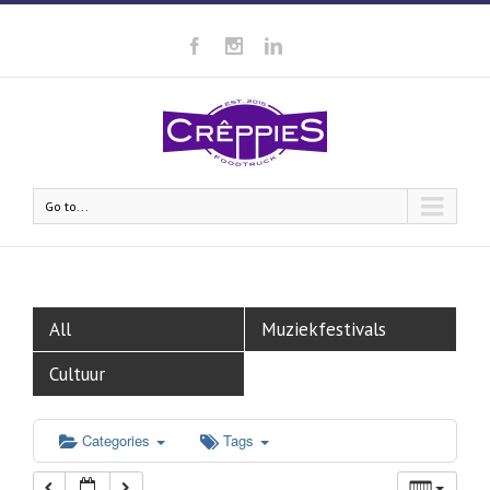
00:00
01:00
02:00
Go to...
03:00
04:00
All
Muziekfestivals
05:00
Cultuur
06:00
Categories
Tags