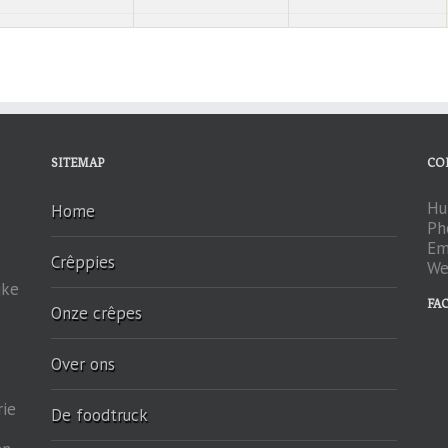
SITEMAP
CO
Hu
Home
Ph
Em
Crêppies
We
jke
FA
Onze crêpes
Over ons
rie
De foodtruck