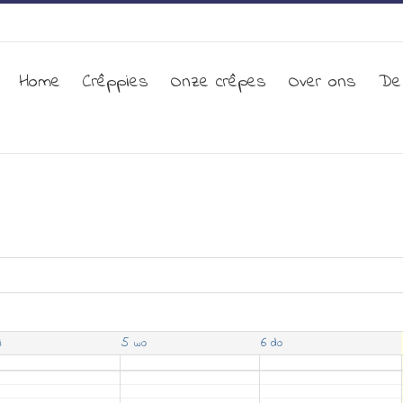
Home
Crêppies
Onze crêpes
Over ons
De
5
6
i
wo
do