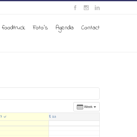
 foodtruck
Foto’s
Agenda
Contact
Week
7
8
vr
za