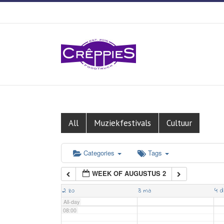
01:00
02:00
03:00
04:00
05:00
All
Muziekfestivals
Cultuur
06:00
Categories
Tags
WEEK OF AUGUSTUS 2
07:00
2
3
4
zo
ma
d
All-day
08:00