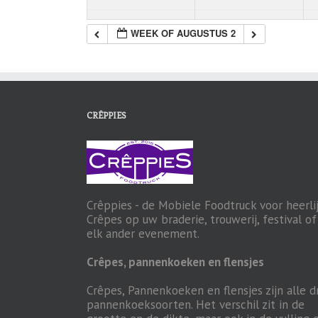
WEEK OF AUGUSTUS 2
CRÊPPIES
Crêppies - de Mobiele Foodtruck voor heerli
Crêpes op uw braderie, trouwerij, festival of
elk ander evenement.
Crêpes, pannenkoeken en flensjes
Crêpes, Pannenkoeken en flensjes zijn alle d
pannenkoeksoorten. Het verschil zit in de