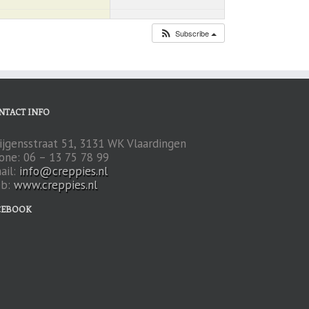
Subscribe
NTACT INFO
ijgensstraat 51, 3131 WK Vlaardingen
one: 06 – 13 75 78 99
ail:
info@creppies.nl
b:
www.creppies.nl
CEBOOK