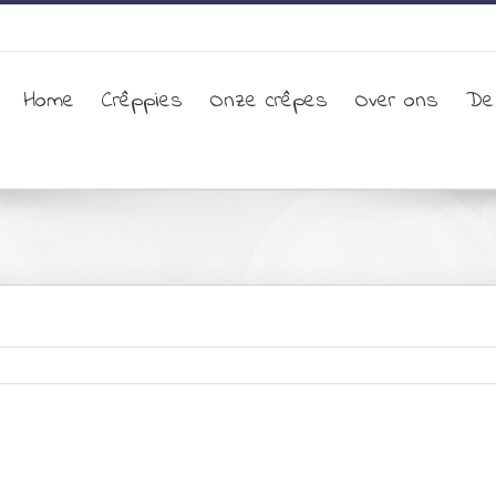
Home
Crêppies
Onze crêpes
Over ons
De