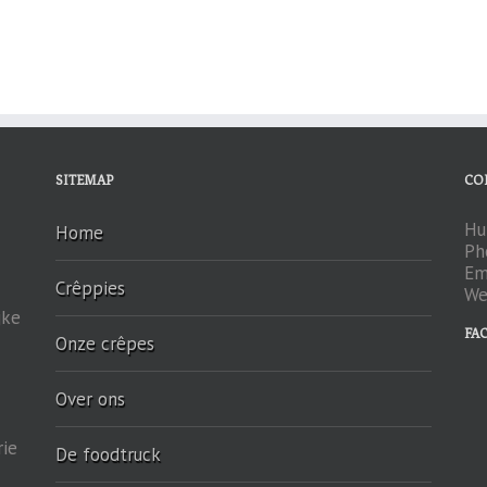
SITEMAP
CO
Hu
Home
Ph
Em
Crêppies
We
jke
FA
Onze crêpes
Over ons
rie
De foodtruck