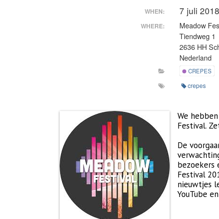
7 juli 201
WHEN:
Meadow Fest
WHERE:
Tiendweg 1
2636 HH Sch
Nederland
CREPES
crepes
We hebben 
Festival. Z
De voorgaan
verwachting
bezoekers 
Festival 20
nieuwtjes l
YouTube en