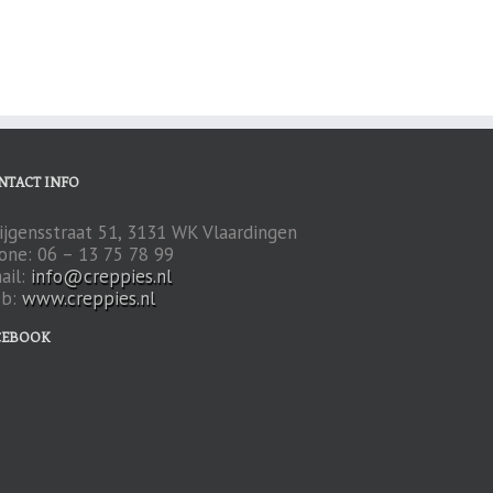
NTACT INFO
ijgensstraat 51, 3131 WK Vlaardingen
one: 06 – 13 75 78 99
ail:
info@creppies.nl
b:
www.creppies.nl
CEBOOK