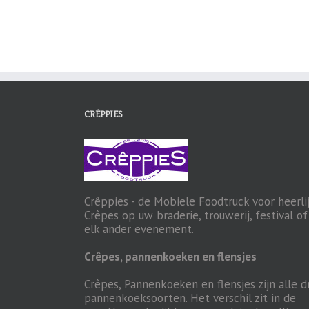
CRÊPPIES
Crêppies - de Mobiele Foodtruck voor heerli
Crêpes op uw braderie, trouwerij, festival of
elk ander evenement.
Crêpes, pannenkoeken en flensjes
Crêpes, Pannenkoeken en flensjes zijn alle d
pannenkoeksoorten. Het verschil zit in de