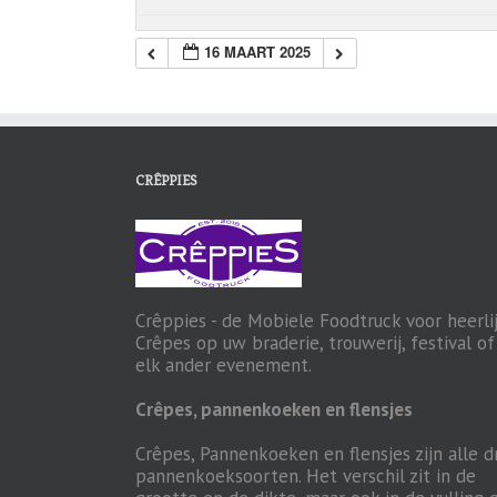
16 MAART 2025
CRÊPPIES
Crêppies - de Mobiele Foodtruck voor heerli
Crêpes op uw braderie, trouwerij, festival of
elk ander evenement.
Crêpes, pannenkoeken en flensjes
Crêpes, Pannenkoeken en flensjes zijn alle d
pannenkoeksoorten. Het verschil zit in de