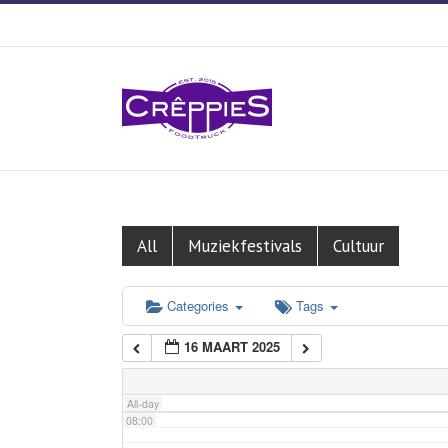
01:00
02:00
03:00
04:00
05:00
All
Muziekfestivals
Cultuur
06:00
Categories
Tags
16 MAART 2025
07:00
All-day
08:00