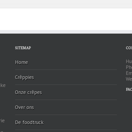
SITEMAP
CO
Hu
Home
Ph
Em
Crêppies
We
jke
FA
Onze crêpes
Over ons
rie
De foodtruck