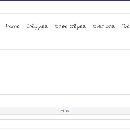
Home
Crêppies
Onze crêpes
Over ons
De
16
zo