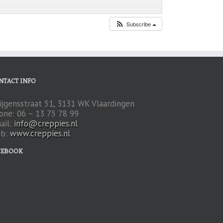
Subscribe
NTACT INFO
ijgensstraat 51, 3131 WK Vlaardingen
one: 06 – 13 75 78 99
ail:
info@creppies.nl
b:
www.creppies.nl
CEBOOK