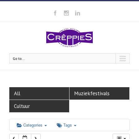
Go to...
All
Muziekfestivals
Cultuur
Categories
Tags