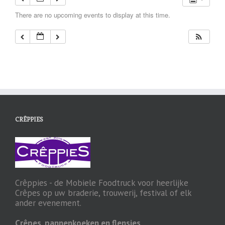
There are no upcoming events to display at this time.
CRÊPPIES
Crêppies - de Mobiele Foodtruck voor heerlijke
Crêpes op uw braderie, trouwerij, festival of elk
ander evenement.
Crêpes, pannenkoeken en flensjes